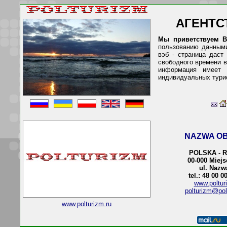
АГЕНТС
Мы приветствуем В
пользованию данными
вэб - страница даст
свободного времени в
информация имеет 
индивидуальных тури
NAZWA OB
POLSKA - 
00-000 Miej
ul. Nazw
tel.: 48 00 0
www.poltur
polturizm@pol
www.polturizm.ru