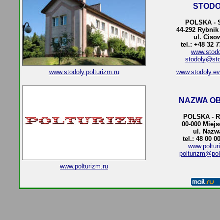
STODO
POLSKA - 
44-292 Rybnik 
ul. Ciso
tel.: +48 32 
www.stodo
stodoly@sto
www.stodoly.polturizm.ru
www.stodoly.ev
NAZWA OB
POLSKA - 
00-000 Miej
ul. Nazw
tel.: 48 00 0
www.poltur
polturizm@pol
www.polturizm.ru