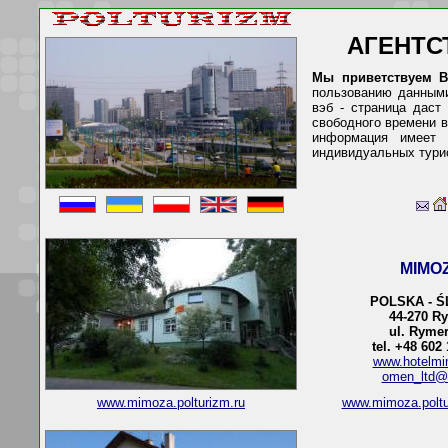
АГЕНТС
Мы приветствуем В
пользованию данными
вэб - страница даст
свободного времени в
информация имеет 
индивидуальных турис
MIMO
POLSKA - Ś
44-270 R
ul. Rymer
tel. +48 602
www.hotelmi
omen_ltd@
www.mimoza.polturizm.ru
www.mimoza.polt