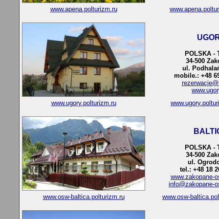
www.apena.polturizm.ru
www.apena.poltu
UGO
POLSKA - 
34-500 Za
ul. Podhala
mobile.: +48 6
rezerwacje@u
www.ugor
www.ugory.polturizm.ru
www.ugory.poltu
BALTI
POLSKA - 
34-500 Za
ul. Ogrod
tel.: +48 18 
www.zakopane-os
info@zakopane-os
www.osw-baltica.polturizm.ru
www.osw-baltica.po