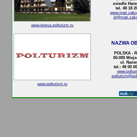
osiedle Hare
tel. 48 18 
www.mati.zakop
jit@mati.zak
www.teresa.polturizm.ru
NAZWA OB
POLSKA - 
00-000 Miej
ul. Nazw
tel.: 48 00 0
www.poltur
polturizm@pol
www.polturizm.ru