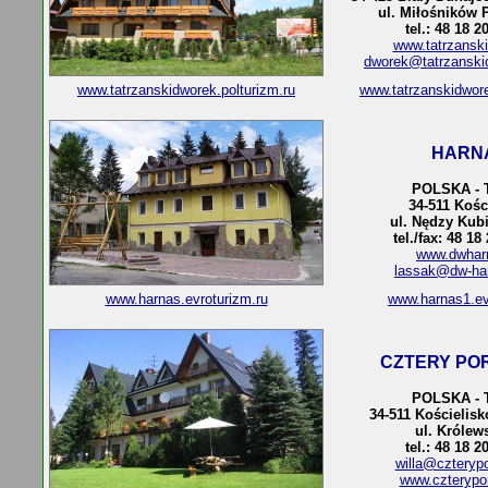
ul. Miłośników 
tel.: 48 18 2
www.tatrzanski
dworek@tatrzanski
www.tatrzanskidworek.polturizm.ru
www.tatrzanskidwor
HARN
POLSKA - 
34-511 Kośc
ul. Nędzy Kub
tel./fax: 48 18
www.dwharn
lassak@dw-ha
www.harnas.evroturizm.ru
www.harnas1.ev
CZTERY PO
POLSKA - 
34-511 Kościelisk
ul. Królew
tel.: 48 18 2
willa@czterypo
www.czterypor