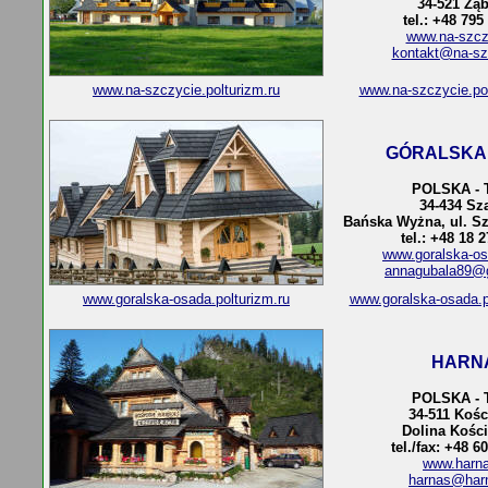
34-521 Ząb
tel.: +48 795
www.na-szcz
kontakt@na-sz
www.na-szczycie.polturizm.ru
www.na-szczycie.po
GÓRALSKA
POLSKA - 
34-434 Sza
Bańska Wyżna, ul. Sz
tel.: +48 18 
www.goralska-os
annagubala89@
www.goralska-osada.polturizm.ru
www.goralska-osada.p
HARN
POLSKA - 
34-511 Kośc
Dolina Kości
tel./fax: +48 6
www.harn
harnas@har