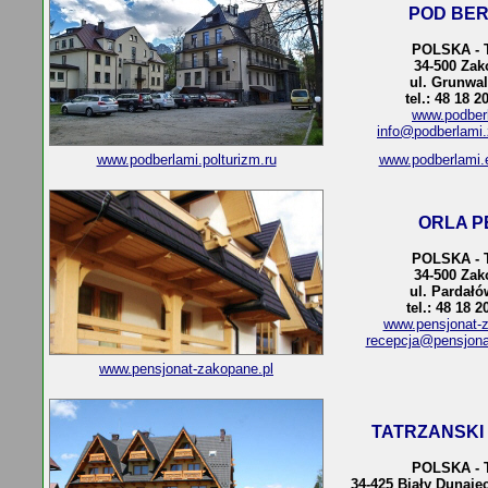
POD BER
POLSKA - 
34-500 Za
ul. Grunwal
tel.: 48 18 2
www.podberl
info@podberlami.
www.podberlami.polturizm.ru
www.podberlami.
ORLA P
POLSKA - 
34-500 Za
ul. Pardałó
tel.: 48 18 2
www.pensjonat-z
recepcja@pensjona
www.pensjonat-zakopane.pl
TATRZANSKI
POLSKA - 
34-425 Biały Dunaj