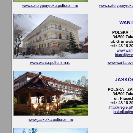
www.czteryporyroku.polturizm.ru
www.czteryporyrok
WAN
POLSKA - 
34-500 Za
ul. Grunwal
tel.: 48 18 2
www.want
biuro@wan
www.wanta.polturizm.ru
www.wanta.ev
JASKÓ
POLSKA - Z
34-500 Za
ul. Piasec
tel.: 48 18 2
http://regle.pl
jaskolka@re
www.jaskolka.polturizm.ru