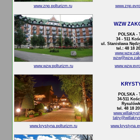
www.znp.polturizm.ru
www.znp.evr
WZW ZAK
POLSKA - 
34 - 511 Koś
ul. Stanisława Nędz
tel.: 48 18 2
www.wzw.zak
wzw@wzw.zako
www.wzw.polturizm.ru
www.wzw.evr
KRYST
POLSKA - 
34-511 Kośc
Rysulówk
tel. 48 18 2
www.willakryst
tatry@willakry
www.krystyna.polturizm.ru
www.krystyna.e