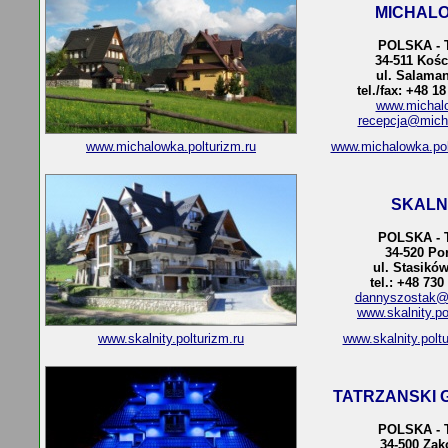
MICHAL
POLSKA - 
34-511 Kośc
ul. Salaman
tel./fax: +48 1
www.michalo
recepcja@mich
www.michalowka.polturizm.ru
www.michalowka.pol
SKALN
POLSKA - 
34-520 Po
ul. Stasikó
tel.: +48 730
dannyszostak@
www.skalnity.po
www.skalnity.polturizm.ru
www.skalnity.polt
TATRZANSKI 
POLSKA - 
34-500 Za