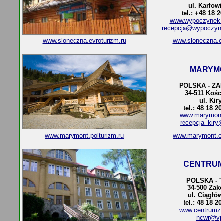
ul. Karłow
tel.: +48 18 
www.wypoczynek-
recepcja@wypoczyn
www.sloneczna.evroturizm.ru
www.sloneczna.e
MARYM
POLSKA - Z
34-511 Kośc
ul. Kir
tel.: 48 18 2
www.marymont
recepcja_kiry
www.marymont.polturizm.ru
www.marymont.e
CENTRUM
POLSKA - 
34-500 Za
ul. Ciągłó
tel.: 48 18 2
www.centrumzn
ncwr@vp