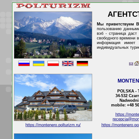
АГЕНТС
Мы приветствуем В
пользованию данными
вэб - страница даст
свободного времени в
информация имеет 
индивидуальных турис
MONTE
POLSKA - 
34-532 Czar
Nadwodni
mobile: +48 50
https://monte
recepcja@mont
https://montenero.polturizm.ru/
https://montenero.po