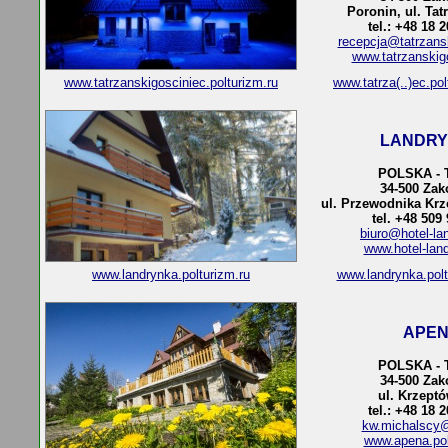
Poronin, ul. Tat
tel.: +48 18 
recepcja@tatrzansk
www.tatrzanskigo
www.tatrzanskigosciniec.polturizm.ru
www.tatrza(..)ec.po
LANDR
POLSKA - 
34-500 Za
ul. Przewodnika Kr
tel. +48 509
biuro@hotel-la
www.hotel-land
www.landrynka.polturizm.ru
www.landrynka.pol
APE
POLSKA - 
34-500 Za
ul. Krzeptó
tel.: +48 18 
kw.michalscy@i
www.apena.pol