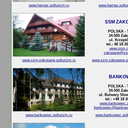
www.harnas.polturizm.ru
www.harnas.poltu
SSM ZAK
POLSKA - 
34-500 Za
ul. Krzept
tel.: 48 18 2
www.ssm.c
zakopane@ss
www.ssm-zakopane.polturizm.ru
www.ssm-zakopane.p
BANKO
POLSKA - 
34-500 Za
ul. Bulwary Sło
tel.: +48 18 
www.bankowiec.z
bankowiec@bankowi
www.bankowiec.polturizm.ru
www.bankowiec.pol