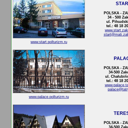
STAR
POLSKA - Z
34 - 500 Za
ul. Piłsudsk
tel.: 48 18 2
www.start.zak
start@mati.za
www.start.polturizm.ru
PALA
POLSKA - Z
34-500 Za
ul. Chałubiń
tel.: 48 18 2
www.palace.ta
palace@tatr
www.palace.polturizm.ru
TERE
POLSKA - Z
34-500 Za