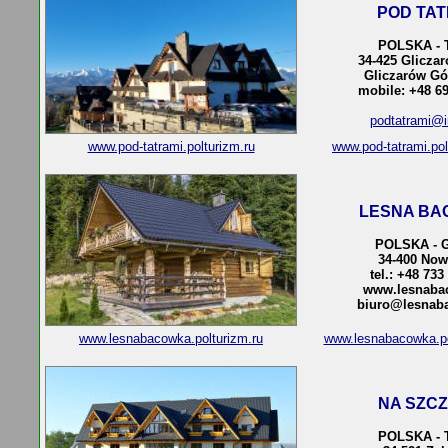
POD TAT
POLSKA - 
34-425 Glicza
Gliczarów Gó
mobile: +48 69
podtatrami@in
www.pod-tatrami.polturizm.ru
www.pod-tatrami.po
LESNA B
POLSKA - 
34-400 Now
tel.: +48 733
www.lesnaba
biuro@lesnab
www.lesnabacowka.polturizm.ru
www.lesnabacowka.po
NA SZCZ
POLSKA - 