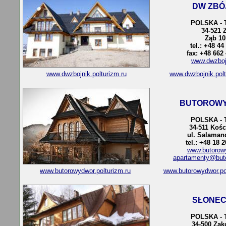
DW ZBÓ
POLSKA - 
34-521 
Ząb 1
tel.: +48 44
fax: +48 662
www.dwzboj
www.dwzbojnik.polturizm.ru
www.dwzbojnik.pol
BUTOROW
POLSKA - 
34-511 Kośc
ul. Salaman
tel.: +48 18 
www.butorowy
apartamenty@buto
www.butorowydwor.polturizm.ru
www.butorowydwor.po
SŁONE
POLSKA - 
34-500 Za